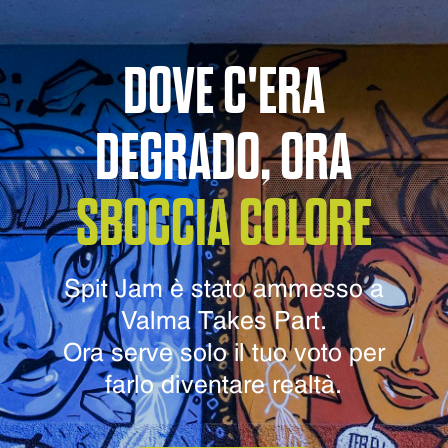
DOVE C'ERA
DEGRADO, ORA
SBOCCIA COLORE
Spit Jam è stato ammesso a
Valma Takes Part.
Ora serve solo il tuo voto per
farlo diventare realtà.