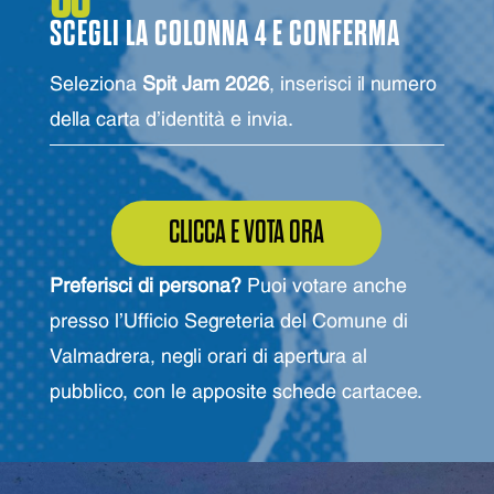
SCEGLI LA COLONNA 4 E CONFERMA
Seleziona
Spit Jam 2026
, inserisci il numero
della carta d'identità e invia.
CLICCA E VOTA ORA
Preferisci di persona?
Puoi votare anche
presso l'Ufficio Segreteria del Comune di
Valmadrera, negli orari di apertura al
pubblico, con le apposite schede cartacee.