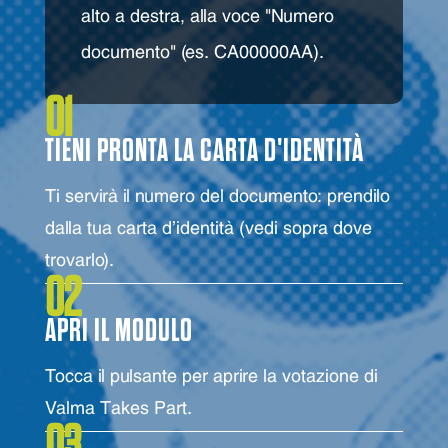
alto a destra, alla voce "Numero
documento" (es. CA00000AA).
01
TIENI PRONTA LA CARTA D'IDENTITÀ
Ti servirà il numero del documento: prendilo
dalla tua carta d'identità (vedi sopra dove
trovarlo).
02
APRI IL MODULO
Tocca il pulsante per aprire la votazione di
Valma Takes Part.
03